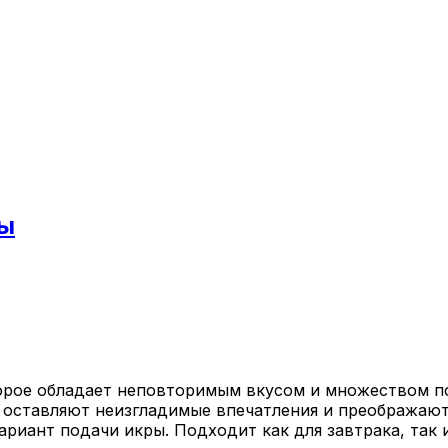
я
ты
торое обладает неповторимым вкусом и множеством п
е оставляют неизгладимые впечатления и преображаю
риант подачи икры. Подходит как для завтрака, так и